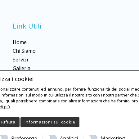
Link Utili
Home
Chi Siamo
Servizi
Galleria
Contatti
zza i cookie!
sonalizzare contenuti ed annunci, per fornire funzionalità dei social med
 informazioni sul modo in cui utilizza il nostro sito con i nostri partner che 
a, i quali potrebbero combinarle con altre informazioni che ha fornito lor
di più
da
Local Web – Agenzia Web Marketing Milano
Copyrights © 2023 Spl
Rifiuta
Informazioni sui cookie
| Tutti i diritti riservati.
Cookie Policy
|
Privacy Policy
Preferenze
Analitici
Marketing