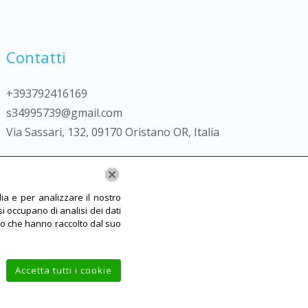
Contatti
+393792416169
s34995739@gmail.com
Via Sassari, 132, 09170 Oristano OR, Italia
ia e per analizzare il nostro
si occupano di analisi dei dati
o o che hanno raccolto dal suo
endid Or
Accetta tutti i cookie