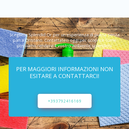
Scegliete Splendid Or per un'esperienza di pulizia senza
pari a Oristano. Contattateci oggi per scoprire come
possiamo rendere il vostro ambiente splendido!
PER MAGGIORI INFORMAZIONI NON
ESITARE A CONTATTARCI!
+393792416169