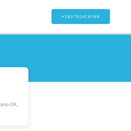
+393792416169
stano OR,