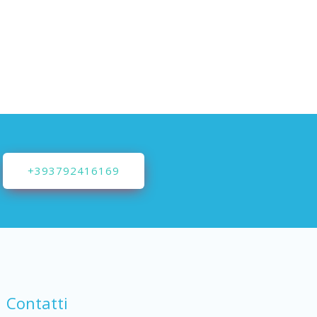
+393792416169
Contatti